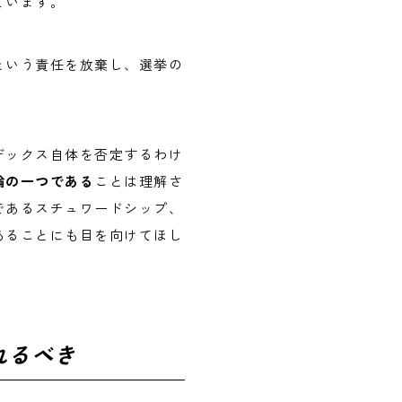
ています。
という責任を放棄し、選挙の
デックス自体を否定するわけ
論の一つである
ことは理解さ
であるスチュワードシップ、
あることにも目を向けてほし
れるべき