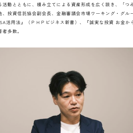
る活動とともに、積み立てによる資産形成を広く説き、「つ
他、投資信託協会副会長、金融審議会市場ワーキング・グルー
NISA活用法』（ＰＨＰビジネス新書）、『誠実な投資 お金
著者多数。