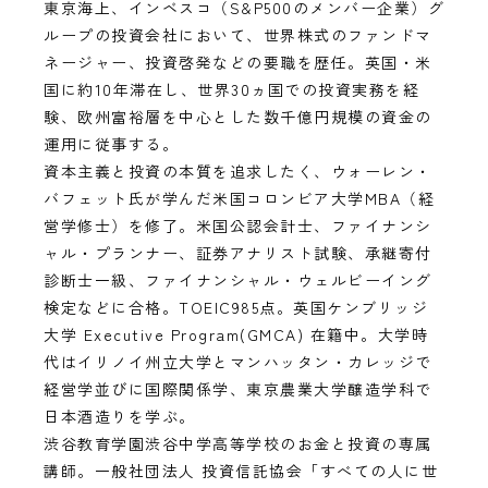
東京海上、インベスコ（S&P500のメンバー企業）グ
ループの投資会社において、世界株式のファンドマ
ネージャー、投資啓発などの要職を歴任。英国・米
国に約10年滞在し、世界30ヵ国での投資実務を経
験、欧州富裕層を中心とした数千億円規模の資金の
運用に従事する。
資本主義と投資の本質を追求したく、ウォーレン・
バフェット氏が学んだ米国コロンビア大学MBA（経
営学修士）を修了。米国公認会計士、ファイナンシ
ャル・プランナー、証券アナリスト試験、承継寄付
診断士一級、ファイナンシャル・ウェルビーイング
検定などに合格。TOEIC985点。英国ケンブリッジ
大学 Executive Program(GMCA) 在籍中。大学時
代はイリノイ州立大学とマンハッタン・カレッジで
経営学並びに国際関係学、東京農業大学醸造学科で
日本酒造りを学ぶ。
渋谷教育学園渋谷中学高等学校のお金と投資の専属
講師。一般社団法人 投資信託協会「すべての人に世