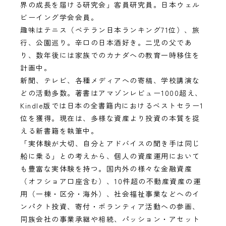
界の成長を届ける研究会」客員研究員。日本ウェル
ビーイング学会会員。
趣味はテニス（ベテラン日本ランキング71位）、旅
行、公園巡り。辛口の日本酒好き。二児の父であ
り、数年後には家族でのカナダへの教育一時移住を
計画中。
新聞、テレビ、各種メディアへの寄稿、学校講演な
どの活動多数。著書はアマゾンレビュー1000超え、
Kindle版では日本の全書籍内におけるベストセラー1
位を獲得。現在は、多様な資産より投資の本質を捉
える新書籍を執筆中。
「実体験が大切、自分とアドバイスの聞き手は同じ
船に乗る」との考えから、個人の資産運用において
も豊富な実体験を持つ。国内外の様々な金融資産
（オフショア口座含む）、10件超の不動産資産の運
用（一棟・区分・海外）、社会福祉事業などへのイ
ンパクト投資、寄付・ボランティア活動への参画、
同族会社の事業承継や相続、パッション・アセット