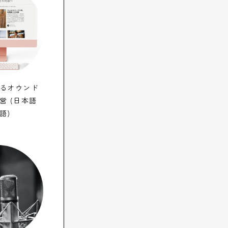
るオウンド
営 (日本語
語)