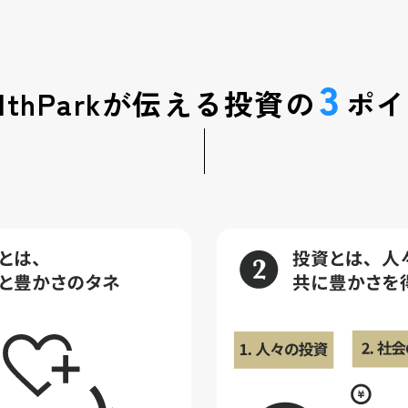
3
althParkが伝える
投資の
ポイ