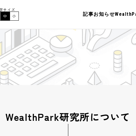
字サイズ
記事
お知らせ
Wealt
中
小
WealthPark研究所について