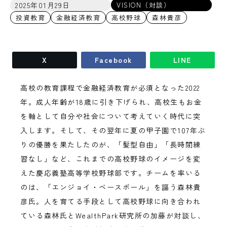
2025年01月29日
VISION（対談）
投資教育
金融経済教育
高校野球
森林貴彦
X
Facebook
LINE
高校の教育課程で金融経済教育が必須となった2022
年。成人年齢が18歳に引き下げられ、高校生もお金
を軸として自分や社会について考えていく時代に突
入します。そして、その翌年に夏の甲子園で107年ぶ
りの優勝を果たしたのが、「髪型自由」「長時間練
習なし」など、これまでの高校野球のイメージを変
えた慶応義塾高等学校野球部です。チームを率いる
のは、「エンジョイ・ベースボール」を謳う森林貴
彦氏。人を育てる手段として高校野球に向き合われ
ている森林氏とWealthPark研究所の加藤が対談し、