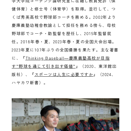
学大学院コーチング論研究室に在籍し教員免許（保
健体育）と修士号（体育学）を取得。並行して、つ
くば秀英高校で野球部コーチを務める。2002年より
慶應義塾幼稚舎教諭として担任を務める傍ら、母校
野球部でコーチ・助監督を歴任し、2015年監督就
任。2018年春・夏、2023年春・夏の全国大会出場。
2023年夏に107年ぶりの全国優勝を果たす。主な著書
に、『
Thinking Baseball―慶應義塾高校が目指
す”野球を通じて引き出す価値”
』（2020、東洋館出
版社）、『
スポーツは人生に必要ですか
』（2024、
ハヤカワ新書）。