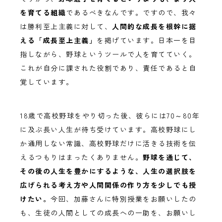
を育てる組織
であるべきなんです。ですので、我々
は勝利至上主義に対して、
人間的な成長を根幹に据
える「成長至上主義」
を掲げています。日本一を目
指しながら、野球というツールで人を育てていく。
これが自分に課された役割であり、責任であると自
覚しています。
18歳で高校野球をやり切った後、彼らには70～80年
に及ぶ長い人生が待ち受けています。高校野球にし
か通用しない常識、高校野球だけに活きる技術を伝
えるつもりはまったくありません。
野球を通じて、
その後の人生を豊かにするような、人生の選択肢を
広げられる考え方や人間関係の作り方を少しでも授
けたい。
今回、加藤さんに特別授業をお願いしたの
も、生徒の人間としての成長への一助を、お願いし