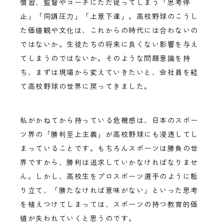
慣習、監督やコーチにただ従ってしまう「思考停
止」「同調圧力」「上意下達」。高校野球のこうし
た価値観や文化は、これからの時代には合わないの
ではないか。生徒たちの将来に良くない影響を与え
てしまうのではないか。そのような問題意識を持
ち、まずは現場から変えていきたいと、会社員を経
て高校野球の世界に戻ってきました。
私がかねてから持っている危機感は、日本のスポー
ツ界の「勝利至上主義」が高校野球にも浸透してし
まっていることです。もちろんスポーツは勝負の世
界ですから、勝利は追求していかなければなりませ
ん。しかし、高校生をプロスポーツ選手のように駈
り立て、「勝たなければ意味がない」といった思考
を植えつけてしまっては、スポーツの持つ教育的価
値が失われていくと思うのです。