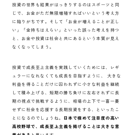
投資の世界も結果がはっきりするのはスポーツと同
じで、お金がただ無限増殖すればいいという考え方
に陥りがちです。そして「お金が増えることが正し
い」「金持ちはえらい」といった誤った考えを持つ
と、お金や投資は社会と共にあるという本質が見え
なくなってしまう。
投資で成長至上主義を実践していくためには、レギ
ュラーになれなくても成長を目指すように、 大きな
利益を得ることだけに囚われずに小さな利益を継続
して積み上げる、短期の勝ち負けに左右されずに長
期の視点で挑戦するように、相場の上下で一喜一憂
せずに社会を応援する長期投資をする、といったこ
とになるのでしょうね。
日本で極めて注目度の高い
高校野球で、成長至上主義を掲げることは大きな意
義がある
と思います。