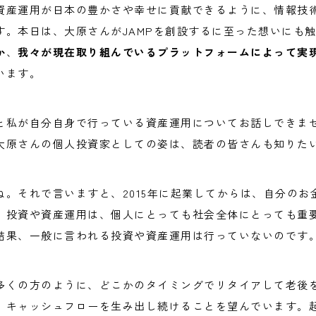
資産運用が日本の豊かさや幸せに貢献できるように、情報技
す。本日は、大原さんがJAMPを創設するに至った想いにも
か
、
我々が現在取り組んでいるプラットフォームによって実
います。
と私が自分自身で行っている資産運用についてお話しできま
大原さんの個人投資家としての姿は、読者の皆さんも知りた
ね。それで言いますと、2015年に起業してからは、自分のお
、投資や資産運用は、個人にとっても社会全体にとっても重
結果、一般に言われる投資や資産運用は行っていないのです
多くの方のように、どこかのタイミングでリタイアして老後
、キャッシュフローを生み出し続けることを望んでいます。