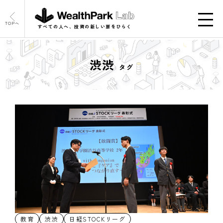
TOPへ
すべての人へ、投資の新しい扉をひらく
渋渋
タグ
教育
渋渋
日経STOCKリーグ