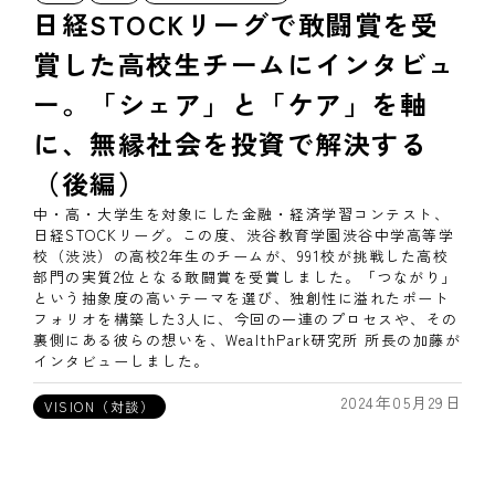
日経STOCKリーグで敢闘賞を受
賞した高校生チームにインタビュ
ー。「シェア」と「ケア」を軸
に、無縁社会を投資で解決する
（後編）
中・高・大学生を対象にした金融・経済学習コンテスト、
日経STOCKリーグ。この度、渋谷教育学園渋谷中学高等学
校（渋渋）の高校2年生のチームが、991校が挑戦した高校
部門の実質2位となる敢闘賞を受賞しました。「つながり」
という抽象度の高いテーマを選び、独創性に溢れたポート
フォリオを構築した3人に、今回の一連のプロセスや、その
裏側にある彼らの想いを、WealthPark研究所 所長の加藤が
インタビューしました。
2024年05月29日
VISION（対談）