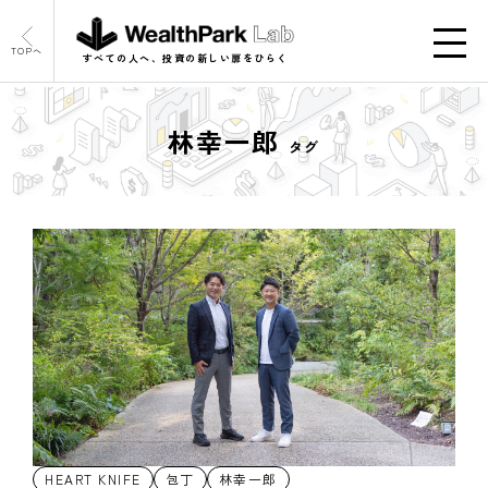
TOPへ
すべての人へ、投資の新しい扉をひらく
林幸一郎
タグ
HEART KNIFE
包丁
林幸一郎