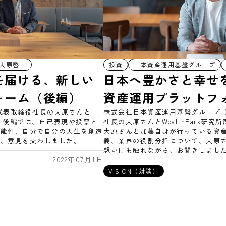
大原啓一
投資
日本資産運用基盤グループ
を届ける、新しい
日本へ豊かさと幸せ
ォーム（後編）
資産運用プラットフ
代表取締役社長の大原さんと
株式会社日本資産運用基盤グループ（
対談。後編では、自己表現や投票と
社長の大原さんとWealthPark研
可能性、自分で自分の人生を創造
大原さんと加藤自身が行っている資
て、意見を交わしました。
義、業界の役割分担について、大原さ
想いにも触れながら、お聞きしまし
2022年07月1日
VISION（対談）