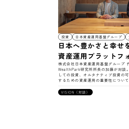
投資
日本資産運用基盤グループ
日本へ豊かさと幸せ
資産運用プラットフ
株式会社日本資産運用基盤グループ 
WealthPark研究所所長の加藤が
しての投資、オルタナティブ投資の
するための資産運用の重要性につい
VISION（対談）