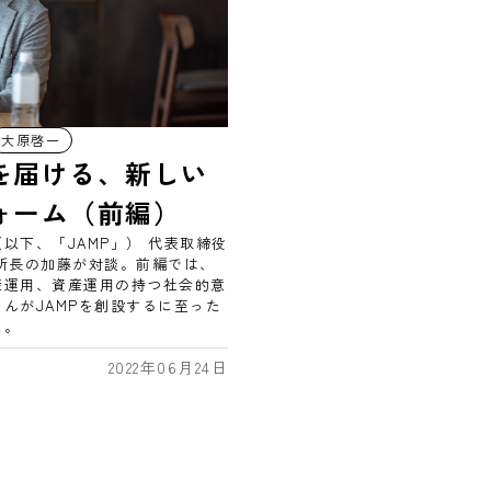
大原啓一
を届ける、新しい
ォーム（前編）
以下、「JAMP」） 代表取締役
究所所長の加藤が対談。前編では、
産運用、資産運用の持つ社会的意
んがJAMPを創設するに至った
た。
2022年06月24日