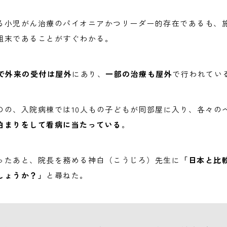
る小児がん治療のパイオニアかつリーダー的存在であるも、
粗末であることがすぐわかる。
で外来の受付は屋外
にあり、
一部の治療も屋外
で行われてい
のの、入院病棟では10人もの子どもが同部屋に入り、各々の
泊まりをして看病に当たっている
。
ったあと、院長を務める神白（こうじろ）先生に
「日本と比
しょうか？」
と尋ねた。