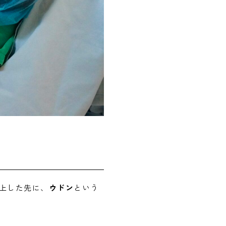
北上した先に、
ウドン
という