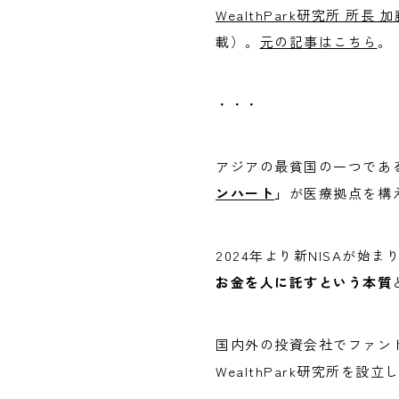
WealthPark研究所 所長 
載）。
元の記事はこちら
。
・・・
アジアの最貧国の一つであ
ンハート
」
が医療拠点を構
2024年より新NISAが始ま
お金を人に託すという本質
国内外の投資会社でファン
WealthPark研究所を設