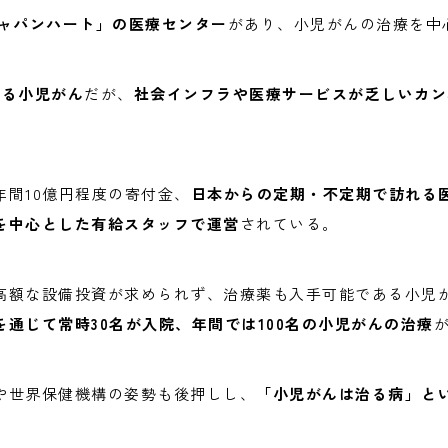
ジャパンハート」の医療センター
があり、小児がんの治療を中
れる小児がん
だが、
社会インフラや医療サービスが乏しいカン
年間10億円程度の寄付金、
日本からの定期・不定期で訪れる
を中心とした有給スタッフで運営
されている。
高額な設備投資が求められず、治療薬も入手可能である小児
を通じて常時30名が入院、年間では100名の小児がんの治療
や世界保健機構の姿勢も後押しし、
「小児がんは治る病」と