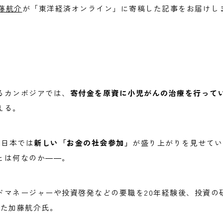
加藤航介
が「東洋経済オンライン」に寄稿した記事をお届けします
るカンボジアでは、
寄付金を原資に小児がんの治療を行ってい
える。
り日本では
新しい「お金の社会参加」
が盛り上がりを見せてい
とは何なのか――。
ドマネージャーや投資啓発などの要職を20年経験後、投資の
立した加藤航介氏。