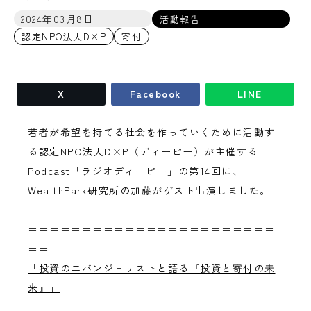
2024年03月8日
活動報告
認定NPO法人D×P
寄付
X
Facebook
LINE
若者が希望を持てる社会を作っていくために活動す
る認定NPO法人D×P（ディーピー）が主催する
Podcast「
ラジオディーピー
」の
第14回
に、
WealthPark研究所の加藤がゲスト出演しました。
＝＝＝＝＝＝＝＝＝＝＝＝＝＝＝＝＝＝＝＝＝＝＝
＝＝
「投資のエバンジェリストと語る『投資と寄付の未
来』」