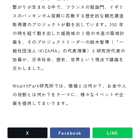
繋がりが生まれる中で、フランスの凱旋門、イギリ
スのバッキンガム宮殿に匹敵する歴史的な観光建造
物再建のプロジェクトが動き出しています。350 年
の時を経て動き出した姫路城の 2 倍の木造の築城計
画を、そのプロジェクトリーダーの鈴木智博（「一
般社団法人 IKIZAMA」の代表理事）と研究所代表の
加藤が、日本社会、歴史、世界という視点で議論を
交わしました。
WealthPark研究所では、価値とは何か？、お金や人
の役割とは何か？をテーマに、様々なイベントや企
画を提供してまいります。
X
Facebook
LINE