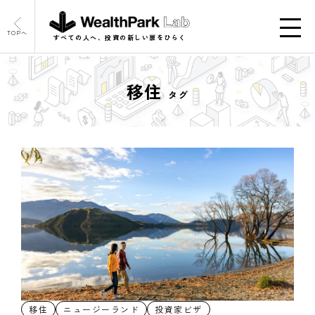
TOPへ
すべての人へ、投資の新しい扉をひらく
移住
タグ
移住
ニュージーランド
投資家ビザ