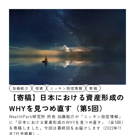
加藤航介
投資
ニッキン投信情報
寄稿
【寄稿】日本における資産形成の
WHYを見つめ直す（第5回）
WealthPark研究所 所長 加藤航介が「ニッキン投信情報」
に「日本における資産形成のWHYを見つめ直す」（全5回）
を寄稿しました。今回は最終回をお届けします（2022年11
月7日号掲載）。