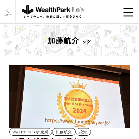
TOPへ
すべての人へ、投資の新しい扉をひらく
加藤航介
タグ
WealthPark研究所
加藤航介
投資