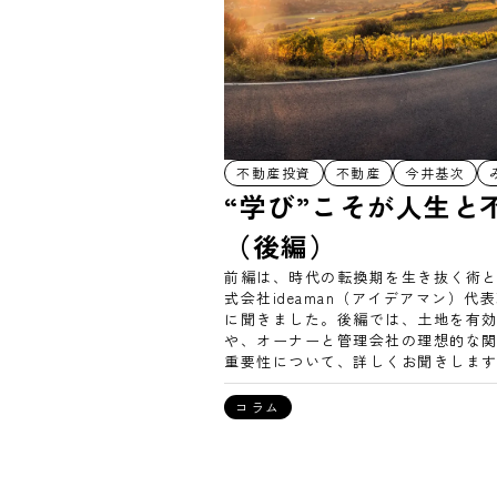
不動産投資
不動産
今井基次
“学び”こそが人生と
（後編）
前編は、時代の転換期を生き抜く術
式会社ideaman（アイデアマン）
に聞きました。後編では、土地を有
や、オーナーと管理会社の理想的な関
重要性について、詳しくお聞きしま
コラム