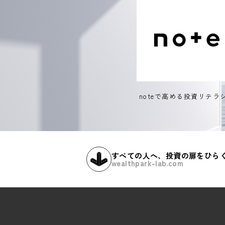
noteで高める投資リテラ
すべての人へ、投資の扉をひら
wealthpark-lab.com