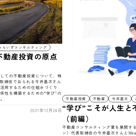
みらいずコンサルティング
不動産投資の原点
としての不動産投資について、株
代表取締役でおられる今井基次さん
効活用するための仕組みづくり
係性を構築するための“学び”の
す。
不動産投資
不動産
今井基次
“学び”こそが人生と
2021年12月24日
（前編）
不動産コンサルティング業を展開する株
ン）代表取締役の今井基次さんとWeal